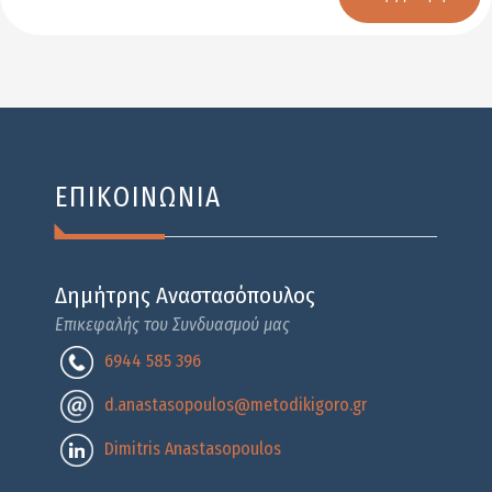
Email
Name
ΕΠΙΚΟΙΝΩΝΙΑ
Δημήτρης Αναστασόπουλος
Επικεφαλής του Συνδυασμού μας
6944 585 396
d.anastasopoulos@metodikigoro.gr
Dimitris Anastasopoulos