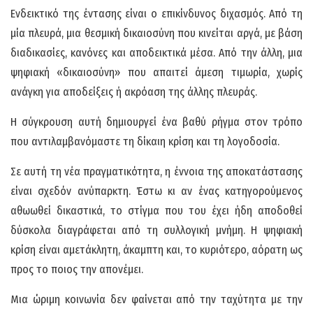
Ενδεικτικό της έντασης είναι ο επικίνδυνος διχασμός. Από τη
μία πλευρά, μια θεσμική δικαιοσύνη που κινείται αργά, με βάση
διαδικασίες, κανόνες και αποδεικτικά μέσα. Από την άλλη, μια
ψηφιακή «δικαιοσύνη» που απαιτεί άμεση τιμωρία, χωρίς
ανάγκη για αποδείξεις ή ακρόαση της άλλης πλευράς.
Η σύγκρουση αυτή δημιουργεί ένα βαθύ ρήγμα στον τρόπο
που αντιλαμβανόμαστε τη δίκαιη κρίση και τη λογοδοσία.
Σε αυτή τη νέα πραγματικότητα, η έννοια της αποκατάστασης
είναι σχεδόν ανύπαρκτη. Έστω κι αν ένας κατηγορούμενος
αθωωθεί δικαστικά, το στίγμα που του έχει ήδη αποδοθεί
δύσκολα διαγράφεται από τη συλλογική μνήμη. Η ψηφιακή
κρίση είναι αμετάκλητη, άκαμπτη και, το κυριότερο, αόρατη ως
προς το ποιος την απονέμει.
Μια ώριμη κοινωνία δεν φαίνεται από την ταχύτητα με την