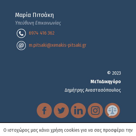
Μαρία Πιτσάκη
Υπεύθυνη Επικοινωνίας
6974 416 362
m.pitsaki@xenakis-pitsaki.gr
© 2023
ΜεΤοΔικηγόρο
Δημήτρης Αναστασόπουλος
Ο ιστοχώρος μας κάνει χρήση cookies για να σας προσφέρει την