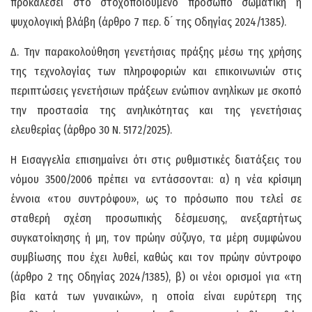
προκαλέσει στο στοχοποιούμενο πρόσωπο σωματική ή
ψυχολογική βλάβη (άρθρο 7 περ. δ ́ της Οδηγίας 2024/1385).
Δ. Την παρακολούθηση γενετήσιας πράξης μέσω της χρήσης
της τεχνολογίας των πληροφοριών και επικοινωνιών στις
περιπτώσεις γενετήσιων πράξεων ενώπιον ανηλίκων με σκοπό
την προστασία της ανηλικότητας και της γενετήσιας
ελευθερίας (άρθρο 30 Ν. 5172/2025).
Η Εισαγγελία επισημαίνει ότι στις ρυθμιστικές διατάξεις του
νόμου 3500/2006 πρέπει να εντάσσονται: α) η νέα κρίσιμη
έννοια «του συντρόφου», ως το πρόσωπο που τελεί σε
σταθερή σχέση προσωπικής δέσμευσης, ανεξαρτήτως
συγκατοίκησης ή μη, τον πρώην σύζυγο, τα μέρη συμφώνου
συμβίωσης που έχει λυθεί, καθώς και τον πρώην σύντροφο
(άρθρο 2 της Οδηγίας 2024/1385), β) οι νέοι ορισμοί για «τη
βία κατά των γυναικών», η οποία είναι ευρύτερη της