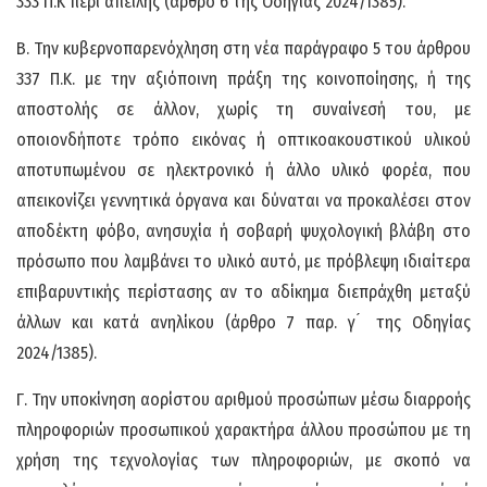
333 Π.Κ περί απειλής (άρθρο 6 της Οδηγίας 2024/1385).
Β. Την κυβερνοπαρενόχληση στη νέα παράγραφο 5 του άρθρου
337 Π.Κ. με την αξιόποινη πράξη της κοινοποίησης, ή της
αποστολής σε άλλον, χωρίς τη συναίνεσή του, με
οποιονδήποτε τρόπο εικόνας ή οπτικοακουστικού υλικού
αποτυπωμένου σε ηλεκτρονικό ή άλλο υλικό φορέα, που
απεικονίζει γεννητικά όργανα και δύναται να προκαλέσει στον
αποδέκτη φόβο, ανησυχία ή σοβαρή ψυχολογική βλάβη στο
πρόσωπο που λαμβάνει το υλικό αυτό, με πρόβλεψη ιδιαίτερα
επιβαρυντικής περίστασης αν το αδίκημα διεπράχθη μεταξύ
άλλων και κατά ανηλίκου (άρθρο 7 παρ. γ ́ της Οδηγίας
2024/1385).
Γ. Την υποκίνηση αορίστου αριθμού προσώπων μέσω διαρροής
πληροφοριών προσωπικού χαρακτήρα άλλου προσώπου με τη
χρήση της τεχνολογίας των πληροφοριών, με σκοπό να