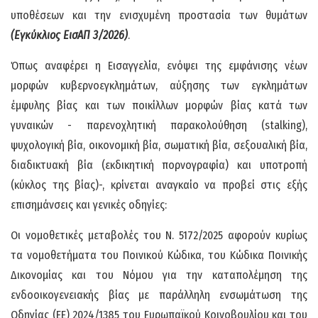
υποθέσεων και την ενισχυμένη προστασία των θυμάτων
(Εγκύκλιος ΕισΑΠ 3/2026)
.
Όπως αναφέρει η Εισαγγελία, ενόψει της εμφάνισης νέων
μορφών κυβερνοεγκλημάτων, αύξησης των εγκλημάτων
έμφυλης βίας και των ποικίλλων μορφών βίας κατά των
γυναικών - παρενοχλητική παρακολούθηση (stalking),
ψυχολογική βία, οικονομική βία, σωματική βία, σεξουαλική βία,
διαδικτυακή βία (εκδικητική πορνογραφία) και υποτροπή
(κύκλος της βίας)-, κρίνεται αναγκαίο να προβεί στις εξής
επισημάνσεις και γενικές οδηγίες:
Οι νομοθετικές μεταβολές του Ν. 5172/2025 αφορούν κυρίως
τα νομοθετήματα του Ποινικού Κώδικα, του Κώδικα Ποινικής
Δικονομίας και του Νόμου για την καταπολέμηση της
ενδοοικογενειακής βίας με παράλληλη ενσωμάτωση της
Οδηγίας (ΕΕ) 2024/1385 του Ευρωπαϊκού Κοινοβουλίου και του