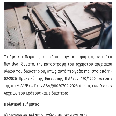
Το Εφετείο Πειραιώς αποφάσισε την εκποίηση και, αν τούτο
δεν είναι δυνατό, την καταστροφή του άχρηστου αρχειακού
υλικού του δικαστηρίου, όπως αυτό περιγράφεται στο από 11-
02-2026 Πρακτικό της Επιτροπής Β.Δ/τος 120/1966, κατόπιν
της αριθ. Δ1/Β/Φ11/σχ.884/980/0704-2026 άδειας των Γενικών
Αρχείων του Κράτους και, ειδικότερα:
Πολιτικού Τμήματος
α) Δικόγραφα εφέσεων, ετών 2018, 2019 και 2020