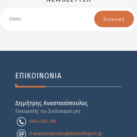
Email
Name
ΕΠΙΚΟΙΝΩΝΙΑ
Δημήτρης Αναστασόπουλος
Επικεφαλής του Συνδυασμού μας
6944 585 396
d.anastasopoulos@metodikigoro.gr