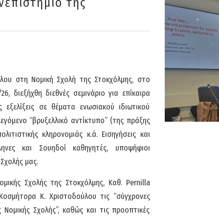
νεπιστήμιο της
λου στη Νομική Σχολή της Στοκχόλμης, στο
6, διεξήχθη διεθνές σεμινάριο για επίκαιρα
 εξελίξεις σε θέματα ενωσιακού ιδιωτικού
λεγόμενο “βρυξελλικό αντίκτυπο” (της πράξης
λιτιστικής κληρονομιάς κ.ά. Εισηγήσεις και
ηνες και Σουηδοί καθηγητές, υποψήφιοι
 Σχολής μας.
μικής Σχολής της Στοκχόλμης, Καθ. Pernilla
 Κοσμήτορα Κ. Χριστοδούλου τις “σύγχρονες
ς Νομικής Σχολής”, καθώς και τις προοπτικές