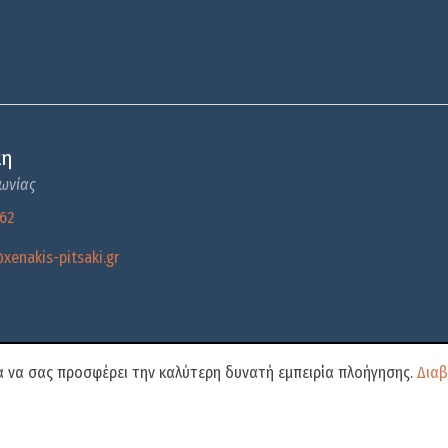
κη
νωνίας
362
xenakis-pitsaki.gr
ια να σας προσφέρει την καλύτερη δυνατή εμπειρία πλοήγησης.
Διαβ