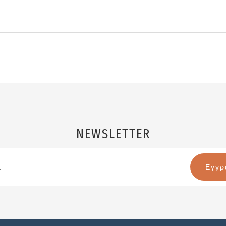
NEWSLETTER
Email
Name