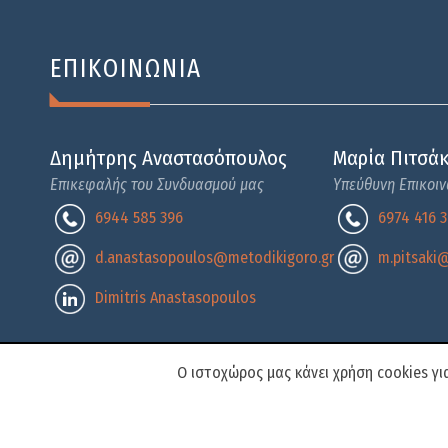
ΕΠΙΚΟΙΝΩΝΙΑ
Δημήτρης Αναστασόπουλος
Μαρία Πιτσά
Επικεφαλής του Συνδυασμού μας
Υπεύθυνη Επικοι
6944 585 396
6974 416 
d.anastasopoulos@metodikigoro.gr
m.pitsaki@
Dimitris Anastasopoulos
Ο ιστοχώρος μας κάνει χρήση cookies γ