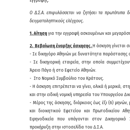
εγγραφής.
Ο Δ.Σ.Α. επιφυλάσσεται να ζητήσει τα πρωτότυπα δ
δειγματοληπτικούς ελέγχους.
1. Αίτηση
για την εγγραφή ασκουμένων και μεγαρόση
2. Βεβαίωση έναρξης άσκησης.
Η άσκηση γίνεται σ
- Σε δικηγόρο Αθηνών με δυνατότητα παράστασης σ
- Σε δικηγορική εταιρεία, στην οποία συμμετέχο
Άρειο Πάγο ή στο Εφετείο Αθηνών.
- Στο Νομικό Συμβούλιο του Κράτους.
- Η άσκηση επιτρέπεται να γίνει, ολικά ή μερικά, 
και στην ειδική νομική υπηρεσία του Υπουργείου Δι
- Μέρος της άσκησης, διάρκειας έως έξι (6) μηνών,
και διοικητικού Εφετείου και Πρωτοδικείου Αθ
Ειρηνοδικεία που υπάγονται στον Δικηγορικό
προκήρυξη στην ιστοσελίδα του Δ.Σ.Α.