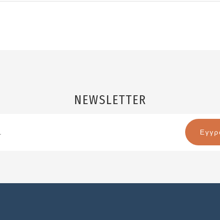
NEWSLETTER
Email
Name