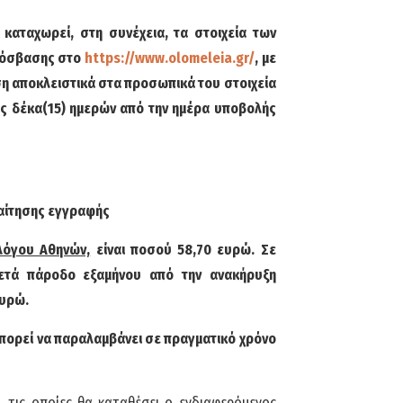
αταχωρεί, στη συνέχεια, τα στοιχεία των
ρόσβασης στο
https://www.olomeleia.gr/
, με
η αποκλειστικά στα προσωπικά του στοιχεία
ός δέκα(15) ημερών από την ημέρα υποβολής
 αίτησης εγγραφής
λόγου Αθηνών,
είναι ποσού 58,70 ευρώ. Σε
ετά πάροδο εξαμήνου από την ανακήρυξη
ευρώ.
ορεί να παραλαμβάνει σε πραγματικό χρόνο
τις οποίες θα καταθέσει ο ενδιαφερόμενος