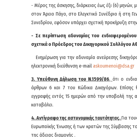
- Μέρος της άσκησης, διάρκειας έως έξι (6) μηνών, 
στον Άρειο Πάγο, στο Ελεγκτικό Συνέδριο ή στη Γε
Συνεδρίου, εφόσον υπάρχει σχετική προκήρυξη στην 
- Σε περίπτωση αδυναμίας του ενδιαφερομένου 
σχετικά ο Πρόεδρος του Δικηγορικού Συλλόγου Α
Ενημέρωση για την αδυναμία ανεύρεσης δικηγόρο
ηλεκτρονική διεύθυνση e-mail
askoumenoi@dsa.gr
3. Υπεύθυνη Δήλωση του Ν.1599/86
,
ότι ο ενδι
άρθρων 6 και 7 του Κώδικα Δικηγόρων. Επίσης 
εγγραφής εντός 15 ημερών από την υποβολή της α
καταβάλει.
4. Αντίγραφο της αστυνομικής ταυτότητας.
Για το
Ευρωπαϊκής Ένωσης ή των κρατών της Σύμβασης το
της άδειας διαμονής .