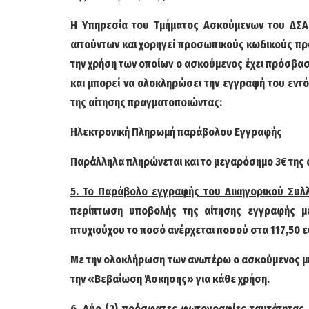
Η Υπηρεσία του Τμήματος Ασκούμενων του ΔΣΑ κ
αιτούντων και χορηγεί προσωπικούς κωδικούς π
την χρήση των οποίων ο ασκούμενος έχει πρόσβασ
και μπορεί να ολοκληρώσει την εγγραφή του εντ
της αίτησης πραγματοποιώντας:
Ηλεκτρονική Πληρωμή παράβολου Εγγραφής
Παράλληλα πληρώνεται και το μεγαρόσημο 3€ της
5. Το Παράβολο εγγραφής του Δικηγορικού Συλ
περίπτωση υποβολής της αίτησης εγγραφής μ
πτυχιούχου το ποσό ανέρχεται ποσού στα 117,50 
Με την ολοκλήρωση των ανωτέρω ο ασκούμενος μπ
την «Βεβαίωση Άσκησης» για κάθε χρήση.
6. Δύο (2) πρόσφατες φωτογραφίες ταυτότητας,