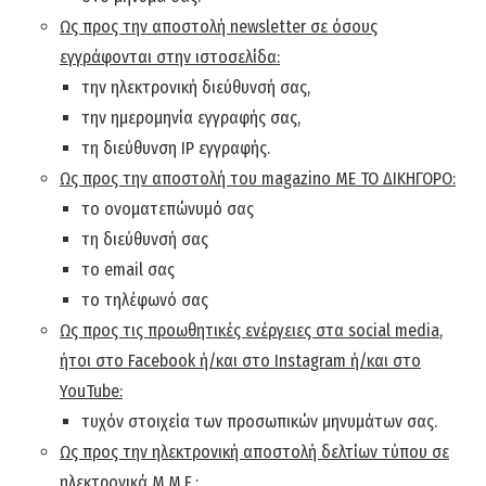
Ως προς την αποστολή
newsletter
σε όσους
εγγράφονται στην ιστοσελίδα:
την ηλεκτρονική διεύθυνσή σας,
την ημερομηνία εγγραφής σας,
τη διεύθυνση IP εγγραφής.
Ως προς την αποστολή του
magazino
ΜΕ ΤΟ ΔΙΚΗΓΟΡΟ:
το ονοματεπώνυμό σας
τη διεύθυνσή σας
το email σας
το τηλέφωνό σας
Ως προς τις προωθητικές ενέργειες στα
social
media
,
ήτοι στο
Facebook
ή/και στο
Instagram
ή/και στο
YouTube
:
τυχόν στοιχεία των προσωπικών μηνυμάτων σας.
Ως προς την ηλεκτρονική αποστολή δελτίων τύπου σε
ηλεκτρονικά Μ.Μ.Ε.: