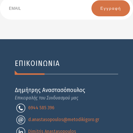
Email
Name
ΕΠΙΚΟΙΝΩΝΙΑ
Δημήτρης Αναστασόπουλος
Επικεφαλής του Συνδυασμού μας
6944 585 396
d.anastasopoulos@metodikigoro.gr
Dimitris Anastasopoulos